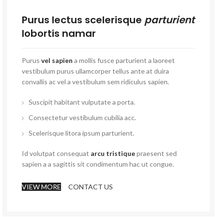
Purus lectus scelerisque
parturient
lobortis namar
Purus
vel sapien
a mollis fusce parturient a laoreet
vestibulum purus ullamcorper tellus ante at duira
convallis ac vel a vestibulum sem ridiculus sapien.
Suscipit habitant vulputate a porta.
Consectetur vestibulum cubilia acc.
Scelerisque litora ipsum parturient.
Id volutpat consequat
arcu tristique
praesent sed
sapien a a sagittis sit condimentum hac ut congue.
VIEW MORE
CONTACT US