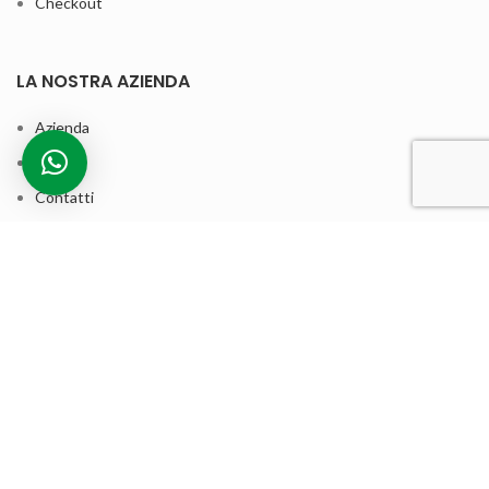
Checkout
LA NOSTRA AZIENDA
Azienda
Servizi
Contatti
Privacy Policy
Cookie Policy
Termini e condizioni di vendita
ASSISTENZA CLIENTI
Contatta la nostra assistenza clienti per qualsiasi informazione sui
nostri prodotti, bozze grafiche e assistenza post-vendita. I nostri
tempi di produzione sono rapidi.