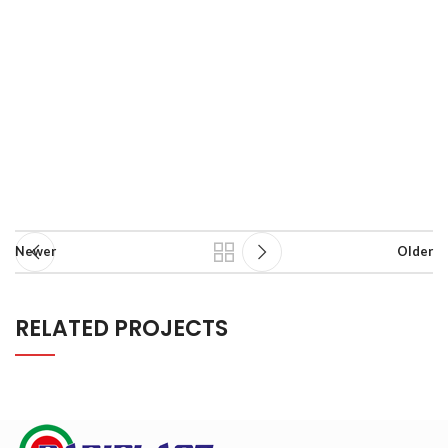
Newer
Older
RELATED PROJECTS
RHONCUS QUISQUE SOLLICITUDIN
DECOR