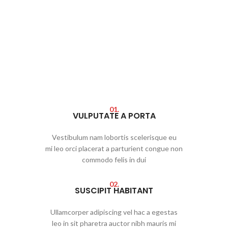
01.
VULPUTATE A PORTA
Vestibulum nam lobortis scelerisque eu
mi leo orci placerat a parturient congue non
commodo felis in dui
02.
SUSCIPIT HABITANT
Ullamcorper adipiscing vel hac a egestas
leo in sit pharetra auctor nibh mauris mi