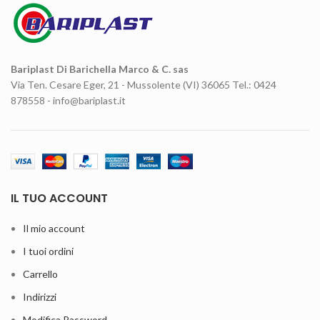
IMPERDIET MAURIS A NONTIN
ACCESSORIES
Bariplast Di Barichella Marco & C. sas
Via Ten. Cesare Eger, 21 - Mussolente (VI) 36065 Tel.: 0424
878558 - info@bariplast.it
IL TUO ACCOUNT
Il mio account
I tuoi ordini
Carrello
Indirizzi
Modifica Password