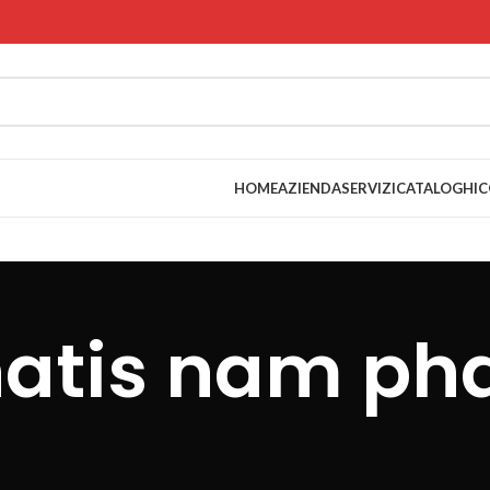
HOME
AZIENDA
SERVIZI
CATALOGHI
C
atis nam pha